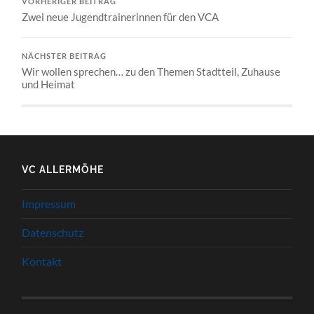
VORHERIGER BEITRAG
Zwei neue Jugendtrainerinnen für den VCA
NÄCHSTER BEITRAG
Wir wollen sprechen… zu den Themen Stadtteil, Zuhause
und Heimat
VC ALLERMÖHE
Impressum
Datenschutz
Kontakt