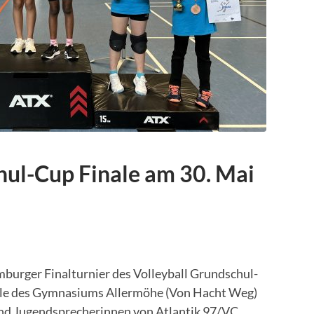
ul-Cup Finale am 30. Mai
burger Finalturnier des Volleyball Grundschul-
alle des Gymnasiums Allermöhe (Von Hacht Weg)
und Jugendsprecherinnen von Atlantik 97/VC