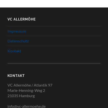
VC ALLERMÖHE
Impressum
Datenschutz
Kontakt
KONTAKT
VC Allermöhe / Atlantik 97
Marie-Henning-Weg 2
21035 Hamburg
info@vc-allermoehe.de