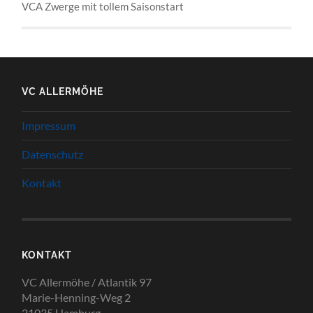
VCA Zwerge mit tollem Saisonstart
VC ALLERMÖHE
Impressum
Datenschutz
Kontakt
KONTAKT
VC Allermöhe / Atlantik 97
Marie-Henning-Weg 2
21035 Hamburg