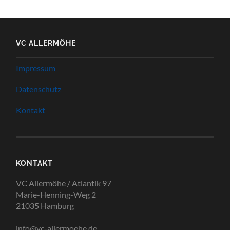
VC ALLERMÖHE
Impressum
Datenschutz
Kontakt
KONTAKT
VC Allermöhe / Atlantik 97
Marie-Henning-Weg 2
21035 Hamburg
info@vc-allermoehe.de