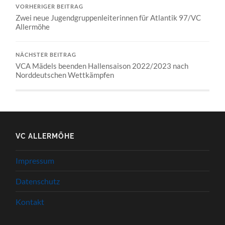
VORHERIGER BEITRAG
Zwei neue Jugendgruppenleiterinnen für Atlantik 97/VC
Allermöhe
NÄCHSTER BEITRAG
VCA Mädels beenden Hallensaison 2022/2023 nach
Norddeutschen Wettkämpfen
VC ALLERMÖHE
Impressum
Datenschutz
Kontakt