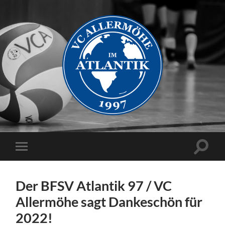
VC
Allermöhe
Suchfe
Mobile-
ein-/a
Menü
ein-/ausblenden
Der BFSV Atlantik 97 / VC
Allermöhe sagt Dankeschön für
2022!